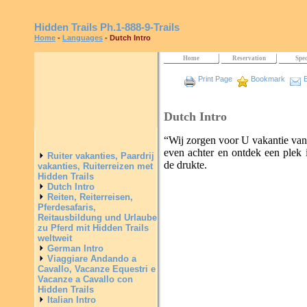
Hidden Trails
Ph.1-888-9-Trails
Home
-
Languages
- Dutch Intro
Home
Reservation
Spec
Print Page
Bookmark
E
Dutch Intro
“Wij zorgen voor U vakantie van
even achter en ontdek een plek 
Ruiter vakanties, Paardrij
de drukte.
vakanties, Ruiterreizen met
Hidden Trails
Dutch Intro
Reiten, Reiterreisen,
Pferdesafaris,
Reitausbildung und Urlaube
zu Pferd mit Hidden Trails
weltweit
German Intro
Viaggiare Andando a
Cavallo, Vacanze Equestri e
Vacanze a Cavallo con
Hidden Trails
Italian Intro